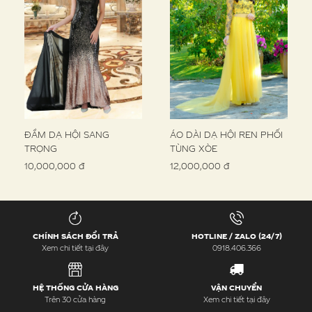
ĐẦM DẠ HỘI SANG
ÁO DÀI DẠ HỘI REN PHỐI
TRỌNG
TÙNG XÒE
10,000,000 đ
12,000,000 đ
CHÍNH SÁCH ĐỔI TRẢ
HOTLINE / ZALO (24/7)
Xem chi tiết tại đây
0918.406.366
HỆ THỐNG CỬA HÀNG
VẬN CHUYỂN
Trên 30 cửa hàng
Xem chi tiết tại đây