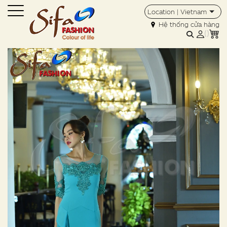
Location | Vietnam
Hệ thống cửa hàng
(
)