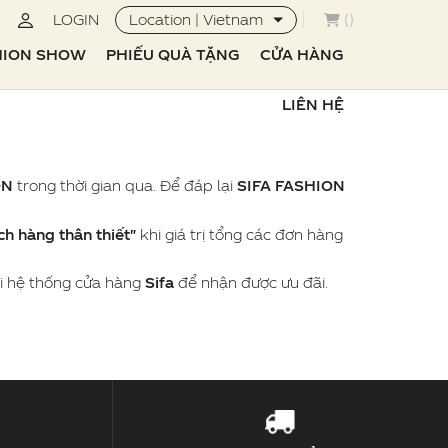
LOGIN
Location | Vietnam
(
)
HION SHOW
PHIẾU QUÀ TẶNG
CỬA HÀNG
LIÊN HỆ
ON
trong thời gian qua. Để đáp lại
SIFA FASHION
h hàng thân thiết"
khi giá trị tổng các đơn hàng
 hệ thống cửa hàng
Sifa
để nhận được ưu đãi.