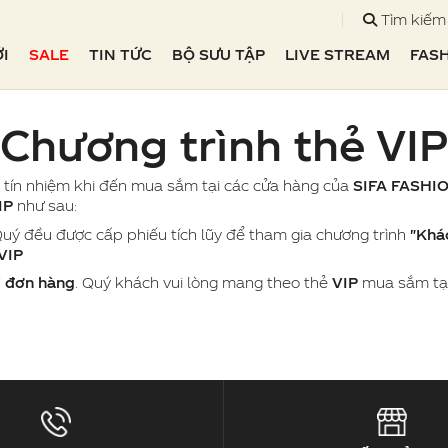
Tìm kiếm
I
SALE
TIN TỨC
BỘ SƯU TẬP
LIVE STREAM
FAS
Chương trình thẻ VIP
tín nhiệm khi đến mua sắm tại các cửa hàng của
SIFA FASHI
IP
như sau:
uý đều được cấp phiếu tích lũy để tham gia chương trình
"Khác
VIP
ị đơn hàng
. Quý khách vui lòng mang theo thẻ
VIP
mua sắm tại