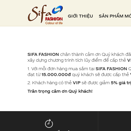
GIỚI THIỆU
SẢN PHẨM MỚ
SIFA FASHION
chân thành cảm ơn Quý khách đã 
xây dựng chương trình tích lũy điểm để cấp thẻ
V
1. Với mỗi đơn hàng mua sắm tại
SIFA FASHION
Q
đạt từ
15.000.000đ
quý khách sẽ được cấp thẻ
2. Khách hàng có thẻ
VIP
sẽ được giảm
5% giá tr
Trân trọng cảm ơn Quý khách!