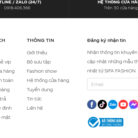
LINE / ZALO (24/7)
HỆ THỐNG CỬA H
0918.406.366
Trên 30 cửa hàng
CH
THÔNG TIN
Đăng ký nhận tin
Nhận thông tin khuyến
Giới thiệu
cập nhật những mẫu th
ẻ vip
Bộ sưu tập
nhất từ SIFA FASHION
a hàng
Fashion show
h toán
Hệ thống cửa hàng
 hàng
Tuyển dụng
trả
Tin tức
 định
Liên hệ
o mật
g