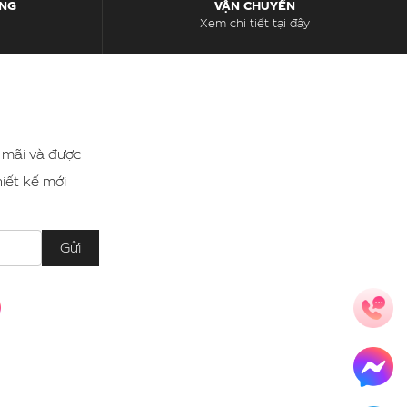
ÀNG
VẬN CHUYỂN
Xem chi tiết tại đây
 mãi và được
iết kế mới
Gửi