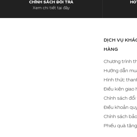
CHÍNH SÁCH ĐỔI TRẢ
HOT
Xem chi tiết tại đây
DỊCH VỤ KHÁ
HÀNG
Chương trình th
Hướng dẫn mu
Hình thức than
Điều kiện giao
Chính sách đổi 
Điều khoản quy
Chính sách bả
Phiếu quà tặn