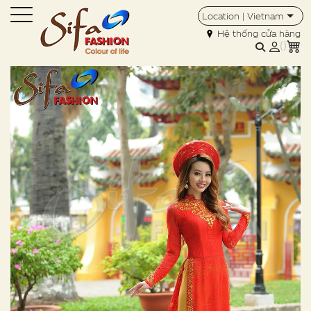
Location | Vietnam
Hệ thống cửa hàng
(
)