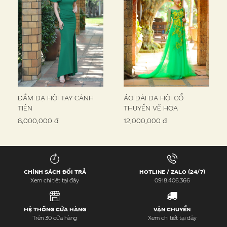
ĐẦM DẠ HỘI TAY CÁNH
ÁO DÀI DẠ HỘI CỔ
TIÊN
THUYỀN VẼ HOA
8,000,000 đ
12,000,000 đ
CHÍNH SÁCH ĐỔI TRẢ
HOTLINE / ZALO (24/7)
Xem chi tiết tại đây
0918.406.366
HỆ THỐNG CỬA HÀNG
VẬN CHUYỂN
Trên 30 cửa hàng
Xem chi tiết tại đây