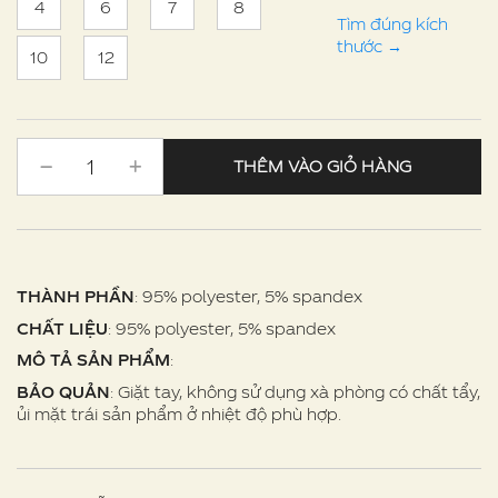
4
6
7
8
Tìm đúng kích
thước
→
10
12
THÊM VÀO GIỎ HÀNG
THÀNH PHẦN
: 95% polyester, 5% spandex
CHẤT LIỆU
: 95% polyester, 5% spandex
MÔ TẢ SẢN PHẨM
:
BẢO QUẢN
: Giặt tay, không sử dụng xà phòng có chất tẩy,
ủi mặt trái sản phẩm ở nhiệt độ phù hợp.