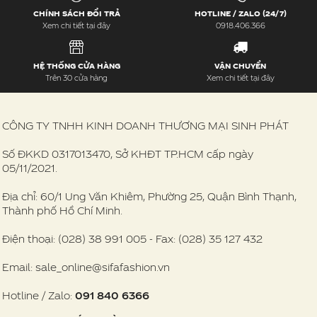
CHÍNH SÁCH ĐỔI TRẢ
HOTLINE / ZALO (24/7)
Xem chi tiết tại đây
0918.406.366
HỆ THỐNG CỬA HÀNG
VẬN CHUYỂN
Trên 30 cửa hàng
Xem chi tiết tại đây
CÔNG TY TNHH KINH DOANH THƯƠNG MẠI SINH PHÁT
Số ĐKKD 0317013470, Sở KHĐT TP.HCM cấp ngày
05/11/2021.
Địa chỉ: 60/1 Ung Văn Khiêm, Phường 25, Quận Bình Thạnh,
Thành phố Hồ Chí Minh.
Điện thoại: (028) 38 991 005 - Fax: (028) 35 127 432
Email: sale_online@sifafashion.vn
Hotline / Zalo:
091 840 6366