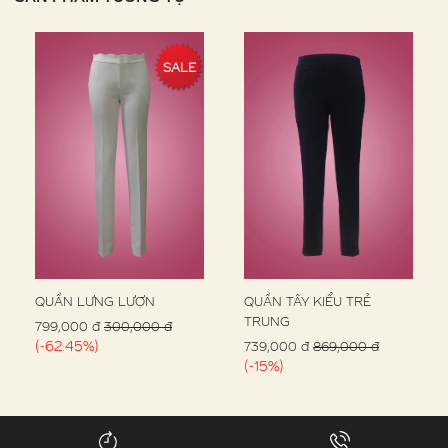
SALE
QUẦN LƯNG LƯỢN
QUẦN TÂY KIỂU TRẺ
TRUNG
799,000 đ
300,000 đ
(-62.45%)
739,000 đ
869,000 đ
(-15%)