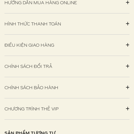
HƯỚNG DẪN MUA HÀNG ONLINE
HÌNH THỨC THANH TOÁN
ĐIỀU KIỆN GIAO HÀNG
CHÍNH SÁCH ĐỔI TRẢ
CHÍNH SÁCH BẢO HÀNH
CHƯƠNG TRÌNH THẺ VIP
SẢN PHẨM TƯƠNG TỰ