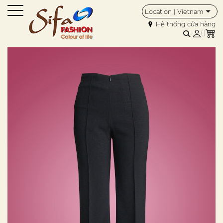
Location | Vietnam
Hệ thống cửa hàng
(
)